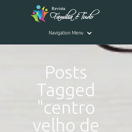
Navigation Menu
Posts
Tagged
"centro
velho de