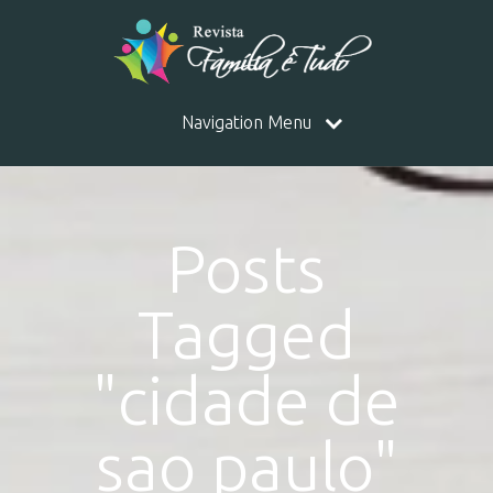
Navigation Menu
Posts
Tagged
"cidade de
sao paulo"