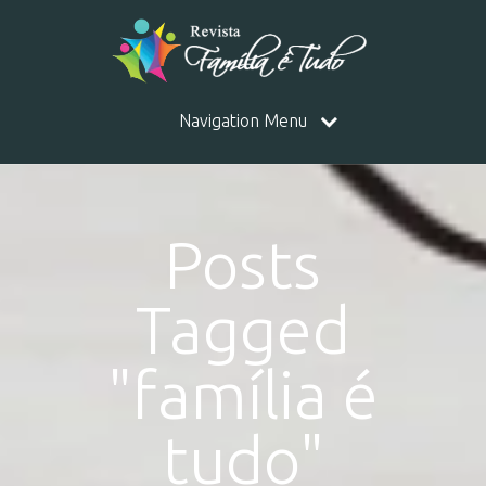
Navigation Menu
Posts
Tagged
"família é
tudo"