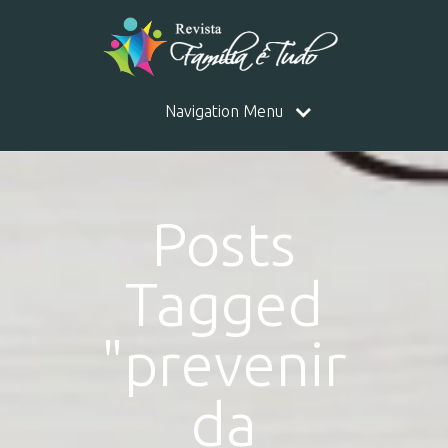
Navigation Menu
Posts
Tagged
"prevenir
da