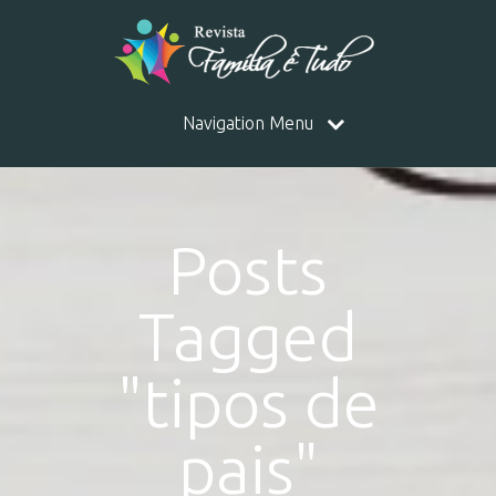
Navigation Menu
Posts
Tagged
"tipos de
pais"