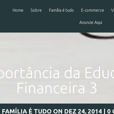
Home
Sobre
Família é tudo
E-commerce
V
Anuncie Aqui
portância da Edu
Financeira 3
Y
FAMÍLIA É TUDO
ON DEZ 24, 2014 |
0