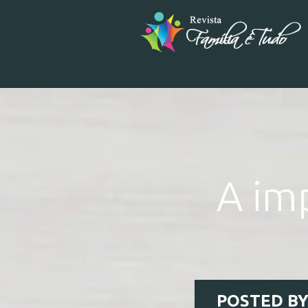
A im
POSTED B