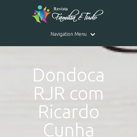
Navigation Menu
Dondoca
RJR com
Ricardo
Cunha