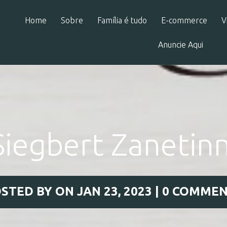
Home
Sobre
Família é tudo
E-commerce
V
Anuncie Aqui
Siegbert Zanetinn
STED BY
ON JAN 23, 2023 |
0 COMMEN