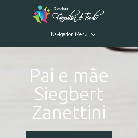
Navigation Menu
Pai e mãe
Siegbert
Zanettini