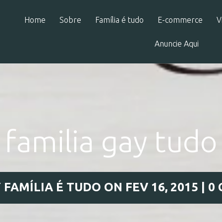
Home
Sobre
Família é tudo
E-commerce
V
Anuncie Aqui
familia gay tudo
Y
FAMÍLIA É TUDO
ON FEV 16, 2015 |
0