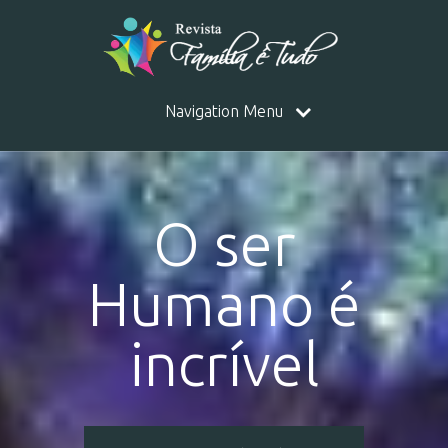
Navigation Menu
O ser
Humano é
incrível