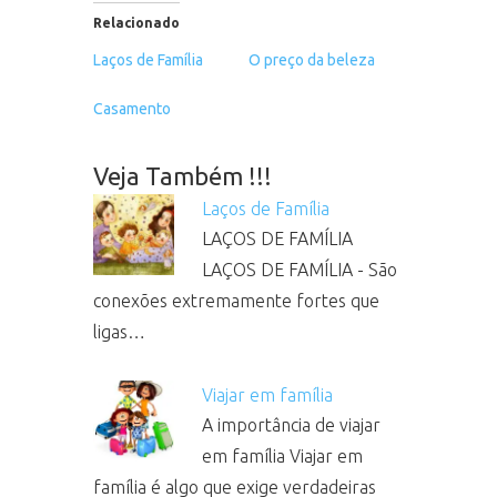
em
em
em
em
em
nova
nova
nova
nova
nova
Relacionado
janela)
janela)
janela)
janela)
janela)
Laços de Família
O preço da beleza
Casamento
Veja Também !!!
Laços de Família
LAÇOS DE FAMÍLIA
LAÇOS DE FAMÍLIA - São
conexões extremamente fortes que
ligas…
Viajar em família
A importância de viajar
em família Viajar em
família é algo que exige verdadeiras