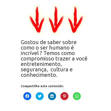
Gostou de saber sobre
como o ser humano é
incrível ? Temos como
compromisso trazer a você
entretenimento,
segurança, cultura e
conhecimento.
Compartilhe este conteúdo:
Clique
Clique
Clique
Clique
Clique
para
para
para
para
para
compartilhar
compartilhar
compartilhar
compartilhar
compartilhar
no
no
no
no
no
Facebook(abre
Twitter(abre
LinkedIn(abre
Pinterest(abre
WhatsApp(abre