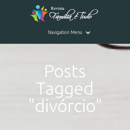
Navigation Menu
Posts
Tagged
"divórcio"