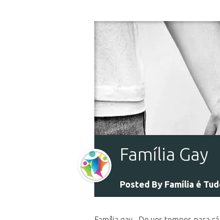
Família Gay
Posted By
Família é Tu
Família gay De uns tempos para cá e