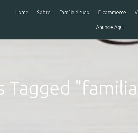
Home
Sobre
Família é tudo
E-commerce
V
Anuncie Aqui
s Tagged "familia