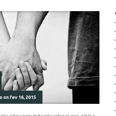
do
on fev 16, 2015
sta autora ouviu muita coisa sobre os gays, então o