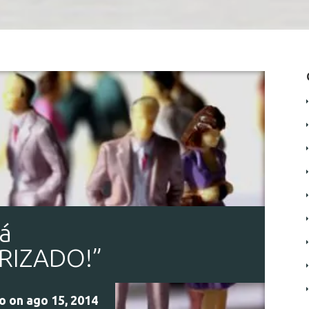
á
RIZADO!”
do
on ago 15, 2014