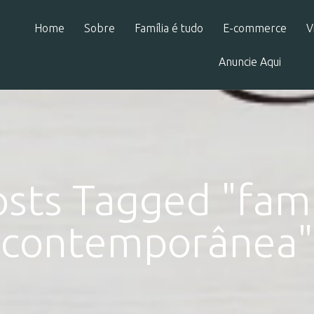
Home
Sobre
Família é tudo
E-commerce
V
Anuncie Aqui
osts Tagged "faml
contemporânea"