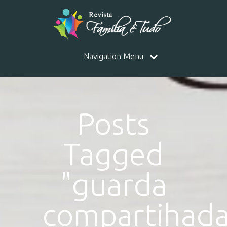
Navigation Menu
Posts
Tagged
"guarda
compartihad