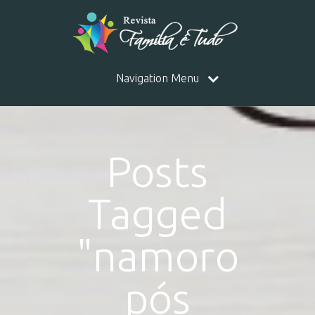
Navigation Menu
Posts
Tagged
"namoro
pós