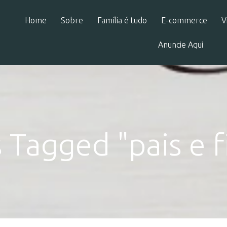
Home
Sobre
Família é tudo
E-commerce
V
Anuncie Aqui
 Tagged "pais e f