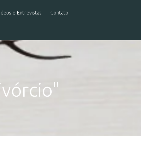
ideos e Entrevistas
Contato
ivórcio"