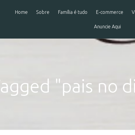
Home
Sobre
Família é tudo
E-commerce
V
Anuncie Aqui
agged "pais no d