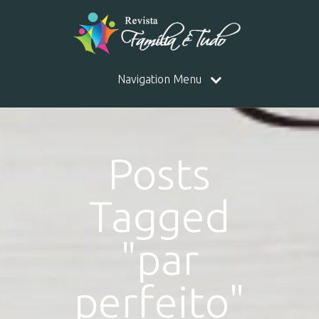
Navigation Menu
Posts
Tagged
"par
perfeito"