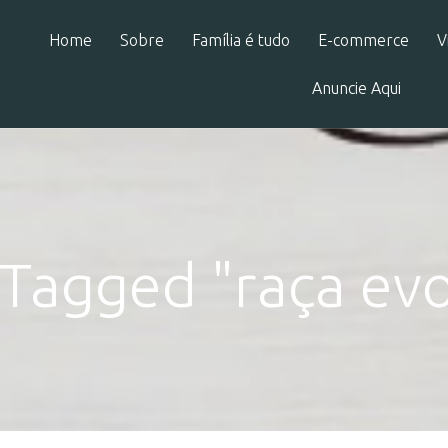
Home
Sobre
Família é tudo
E-commerce
V
Anuncie Aqui
 Tagged "raça evo