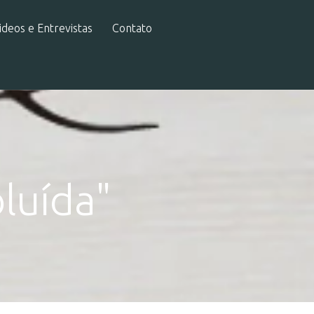
ideos e Entrevistas
Contato
luída"