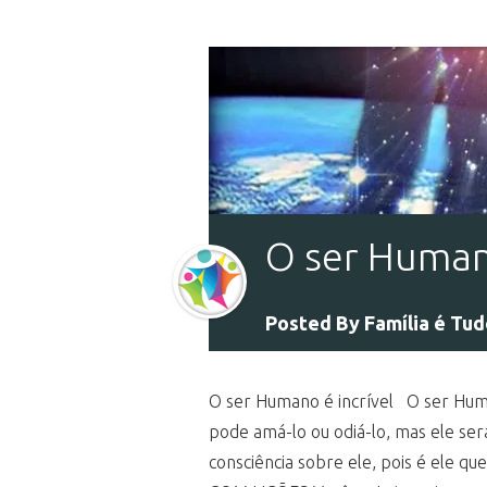
O ser Humano
Posted By
Família é Tu
O ser Humano é incrível O ser H
pode amá-lo ou odiá-lo, mas ele será
consciência sobre ele, pois é ele 