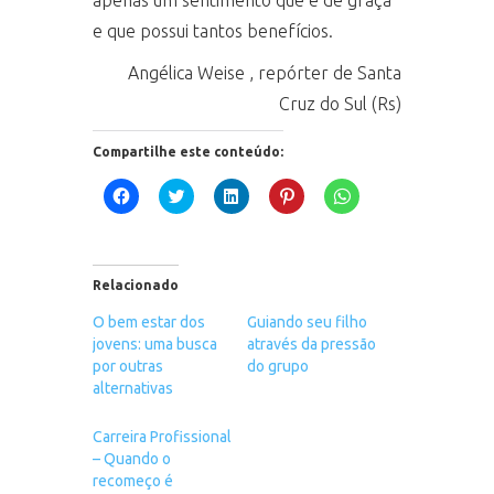
e que possui tantos benefícios.
Angélica Weise , repórter de Santa
Cruz do Sul (Rs)
Compartilhe este conteúdo:
Clique
Clique
Clique
Clique
Clique
para
para
para
para
para
compartilhar
compartilhar
compartilhar
compartilhar
compartilhar
no
no
no
no
no
Facebook(abre
Twitter(abre
LinkedIn(abre
Pinterest(abre
WhatsApp(abre
em
em
em
em
em
nova
nova
nova
nova
nova
Relacionado
janela)
janela)
janela)
janela)
janela)
O bem estar dos
Guiando seu filho
jovens: uma busca
através da pressão
por outras
do grupo
alternativas
Carreira Profissional
– Quando o
recomeço é