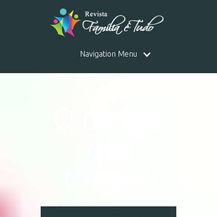
Navigation Menu
O perigo
das
drogas