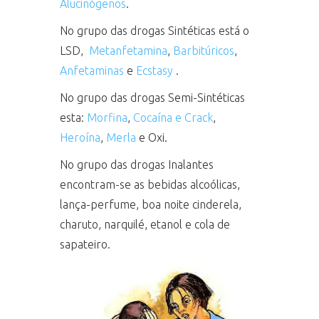
Alucinógenos
.
No grupo das drogas Sintéticas está o
LSD,
Metanfetamina
,
Barbitúricos
,
Anfetaminas
e
Ecstasy
.
No grupo das drogas Semi-Sintéticas
esta:
Morfina
,
Cocaína e Crack
,
Heroína
,
Merla
e Oxi.
No grupo das drogas Inalantes
encontram-se as bebidas alcoólicas,
lança-perfume, boa noite cinderela,
charuto, narquilé, etanol e cola de
sapateiro.