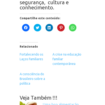
segurança, cultura e
conhecimento.
Compartilhe este conteúdo:
Clique
Clique
Clique
Clique
Clique
para
para
para
para
para
compartilhar
compartilhar
compartilhar
compartilhar
compartilhar
no
no
no
no
no
Facebook(abre
Twitter(abre
LinkedIn(abre
Pinterest(abre
WhatsApp(abre
em
em
em
em
em
nova
nova
nova
nova
nova
Relacionado
janela)
janela)
janela)
janela)
janela)
Fortalecendo os
A crise na educação
Laços Familiares
familiar
contemporânea
A consciência do
Brasileiro sobre a
política
Veja Também !!!
Uma boa alimentação